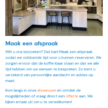
Maak een afspraak
Wilt u ons bezoeken? Dat kan! Maak een afspraak
zodat we voldoende tijd voor u kunnen reserveren. We
zorgen ervoor dat de koffie klaar staat en dat we alle
tijd hebben om uw wensen te bespreken. Zo bent u
verzekerd van persoonlijke aandacht en advies op
maat.
Kom langs in onze
showroom
en ontdek de
mogelijkheden of vraag direct een
offerte
aan. We
kijken ernaar uit om u te verwelkomen!