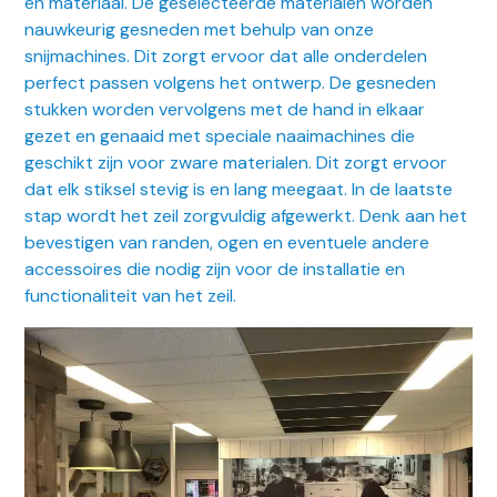
en materiaal. De geselecteerde materialen worden
nauwkeurig gesneden met behulp van onze
snijmachines. Dit zorgt ervoor dat alle onderdelen
perfect passen volgens het ontwerp. De gesneden
stukken worden vervolgens met de hand in elkaar
gezet en genaaid met speciale naaimachines die
geschikt zijn voor zware materialen. Dit zorgt ervoor
dat elk stiksel stevig is en lang meegaat. In de laatste
stap wordt het zeil zorgvuldig afgewerkt. Denk aan het
bevestigen van randen, ogen en eventuele andere
accessoires die nodig zijn voor de installatie en
functionaliteit van het zeil.