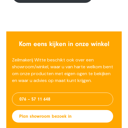
Kom eens kijken in onze winkel
Zeilmakerij Witte beschikt ook over een
showroom/winkel, waar u van harte welkom bent
om onze producten met eigen ogen te bekijken
en waar u advies op maat kunt krijgen.
076 – 57 11 648
Plan showroom bezoek in