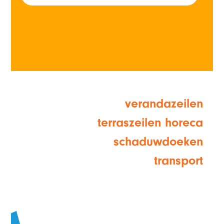
verandazeilen
terraszeilen horeca
schaduwdoeken
transport