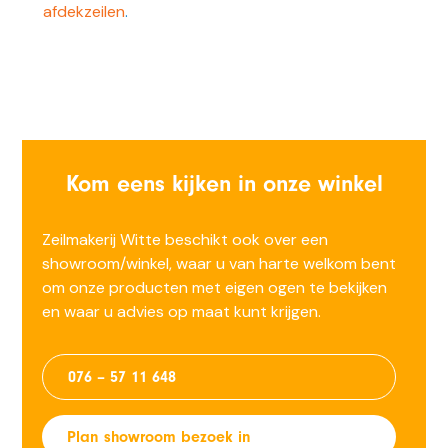
afdekzeilen
.
Kom eens kijken in onze winkel
Zeilmakerij Witte beschikt ook over een
showroom/winkel, waar u van harte welkom bent
om onze producten met eigen ogen te bekijken
en waar u advies op maat kunt krijgen.
076 – 57 11 648
Plan showroom bezoek in