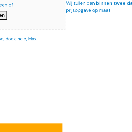
Wij zullen dan
binnen twee d
een of
prijsopgave op maat.
en
c, docx, heic, Max.