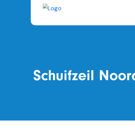
Hoezen industri
Transport
Schuifzeil Noo
Terraszeilen Ho
Scheidingsgordi
Kermis