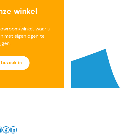
nze winkel
showroom/winkel, waar u
n met eigen ogen te
jgen.
 bezoek in
ram
Facebook
LinkedIn