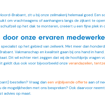
 Noord-Brabant, zit u bij onze zeilmakerij helemaal goed. Een s
ikt om vrachtwagens of aanhangers langs de zijkant te open
schuifzeil op het dak te monteren, creëert u een fijne plek in
en door onze ervaren medewerke
é specialist op het gebied van zeilwerk. Met meer dan honderd 
Brabant. Vakmanschap en kwaliteit gaan bij ons hand in han
t. Dit wil echter niet zeggen dat wij de hoofdprijs vragen vo
it geldt dus ook voor bijvoorbeeld onze
verandazeilen
,
tentze
rabant) bestellen? Vraag dan
een vrijblijvende offerte
aan of ne
lt u de mogelijkheden met ons bespreken? Ook daarvoor neemt 
t advies op maat.