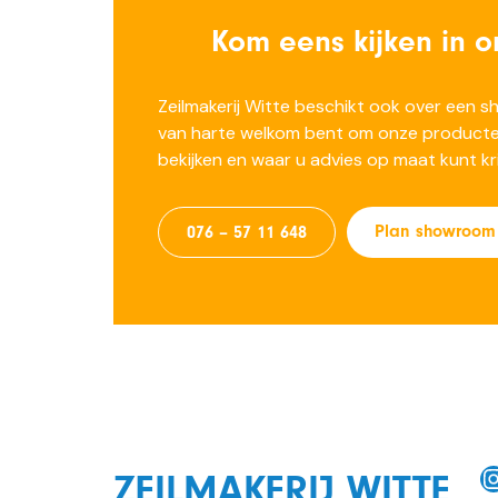
Kom eens kijken in o
Zeilmakerij Witte beschikt ook over een 
van harte welkom bent om onze producte
bekijken en waar u advies op maat kunt kri
Plan showroom
076 – 57 11 648
Instag
ZEILMAKERIJ WITTE