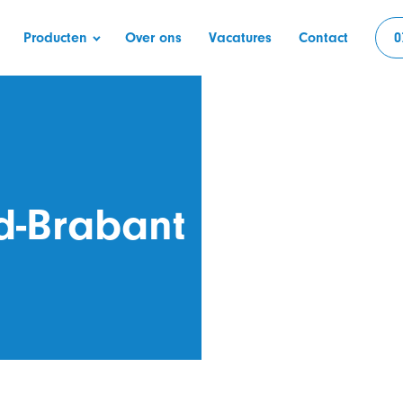
Producten
Over ons
Vacatures
Contact
0
eel / Machinehoes
Verandazeilen
Bekijk alle produ
Schaduwdoeken
rd-Brabant
reca
Harmonicadoek
jnen
Verandagordijn
Bootzeilen
Maatwerk Hoezen