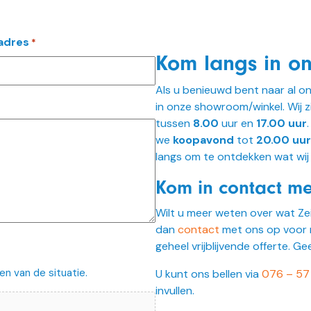
adres
*
Kom langs in o
Als u benieuwd bent naar al o
in onze showroom/winkel. Wij 
tussen
8.00
uur en
17.00 uur
we
koopavond
tot
20.00 uur
langs om te ontdekken wat wij
Kom in contact me
Wilt u meer weten over wat Ze
dan
contact
met ons op voor 
geheel vrijblijvende offerte. Ge
en van de situatie.
U kunt ons bellen via
076 – 57 
invullen.