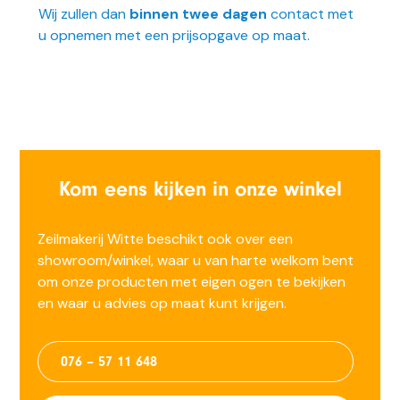
Wij zullen dan
binnen twee dagen
contact met
u opnemen met
een prijsopgave op maat.
Kom eens kijken in onze winkel
Zeilmakerij Witte beschikt ook over een
showroom/winkel, waar u van harte welkom bent
om onze producten met eigen ogen te bekijken
en waar u advies op maat kunt krijgen.
076 – 57 11 648