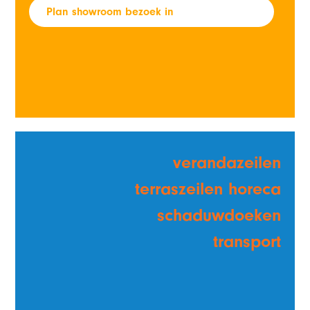
Plan showroom bezoek in
verandazeilen
terraszeilen horeca
schaduwdoeken
transport